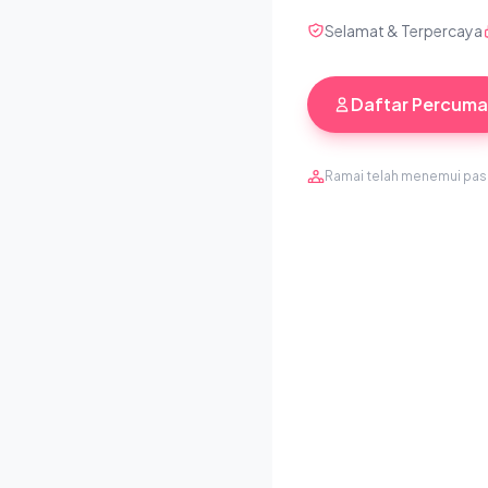
Selamat & Terpercaya
Daftar Percuma
Ramai telah menemui pa