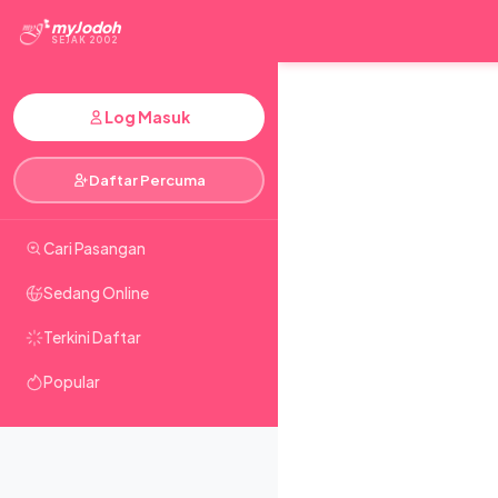
myJodoh
SEJAK 2002
Log Masuk
Daftar Percuma
Cari Pasangan
Sedang Online
Terkini Daftar
Popular