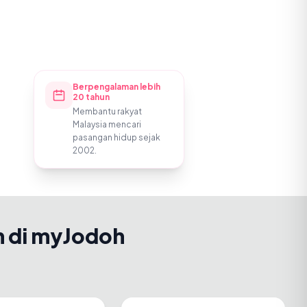
Berpengalaman lebih
20 tahun
Membantu rakyat
Malaysia mencari
pasangan hidup sejak
2002.
h di myJodoh