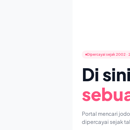
Dipercayai sejak 2002 · 
Di si
sebua
Portal mencari jod
dipercayai sejak t