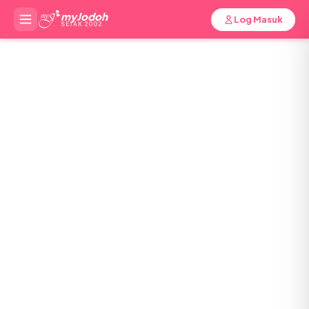
myJodoh
Log Masuk
SEJAK 2002