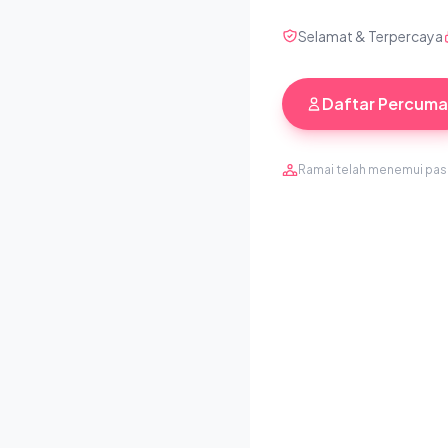
Selamat & Terpercaya
Daftar Percuma
Ramai telah menemui pa