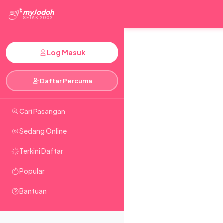
myJodoh
SEJAK 2002
Log Masuk
Daftar Percuma
Cari Pasangan
Sedang Online
Terkini Daftar
Popular
Bantuan