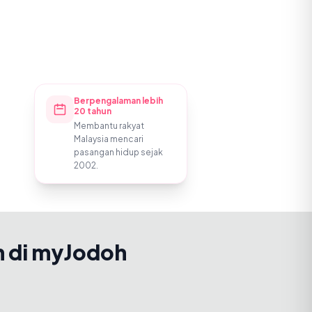
Berpengalaman lebih
20 tahun
Membantu rakyat
Malaysia mencari
pasangan hidup sejak
2002.
h di myJodoh