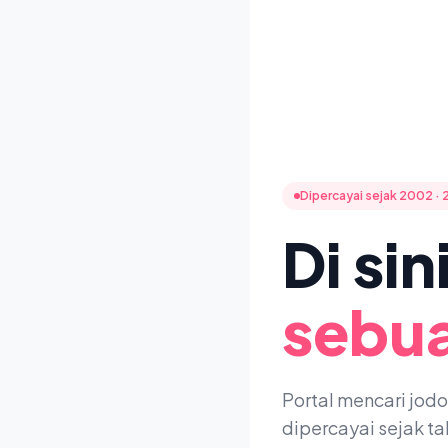
Dipercayai sejak 2002 · 
Di si
sebua
Portal mencari jod
dipercayai sejak t