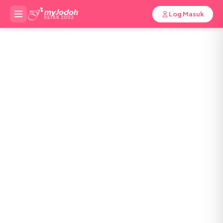
myJodoh
Log Masuk
SEJAK 2002