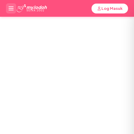
myJodoh
Log Masuk
SEJAK 2002