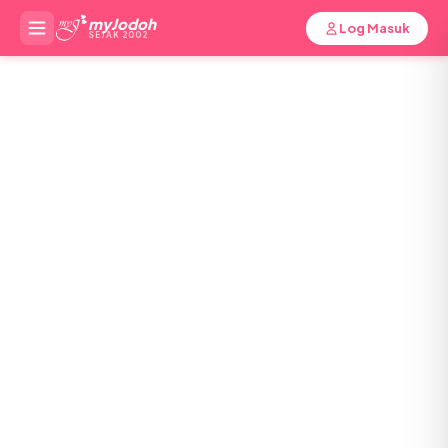
myJodoh
Log Masuk
SEJAK 2002