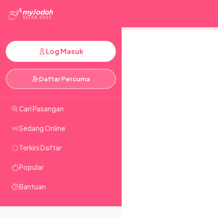
myJodoh
SEJAK 2002
Log Masuk
Daftar Percuma
Cari Pasangan
Sedang Online
Terkini Daftar
Popular
Bantuan