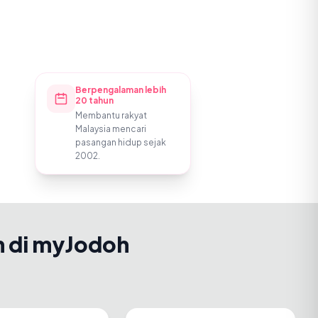
Berpengalaman lebih
20 tahun
Membantu rakyat
Malaysia mencari
pasangan hidup sejak
2002.
h di myJodoh