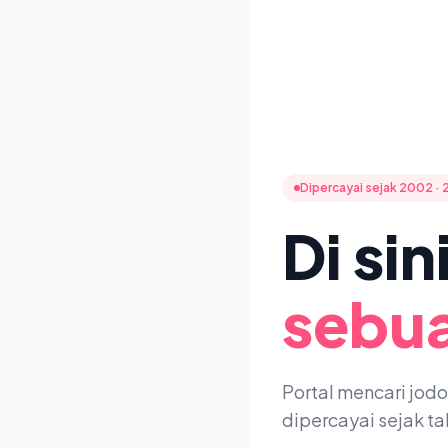
Dipercayai sejak 2002 · 
Di si
sebua
Portal mencari jod
dipercayai sejak t