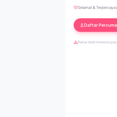
Selamat & Terpercaya
Daftar Percuma
Ramai telah menemui pa