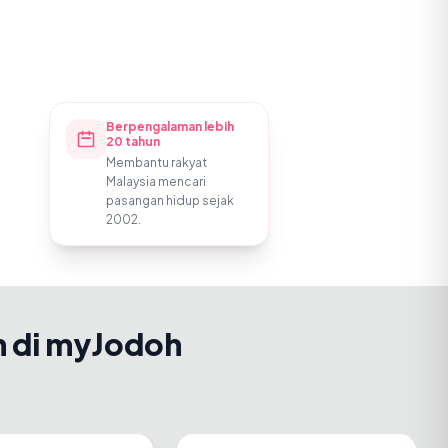
Berpengalaman lebih
20 tahun
Membantu rakyat
Malaysia mencari
pasangan hidup sejak
2002.
h di myJodoh