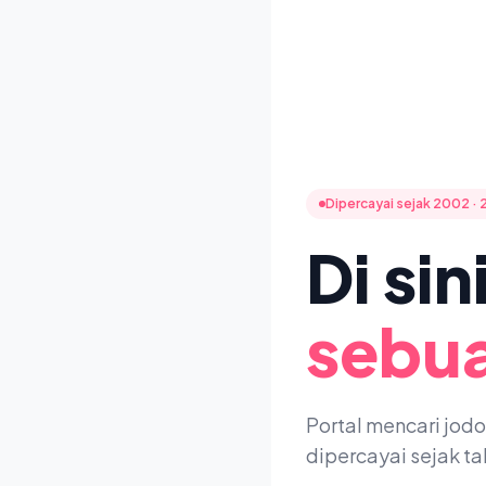
Dipercayai sejak 2002 · 
Di si
sebua
Portal mencari jod
dipercayai sejak t