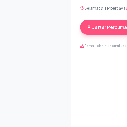
Selamat & Terpercaya
Daftar Percuma
Ramai telah menemui pa