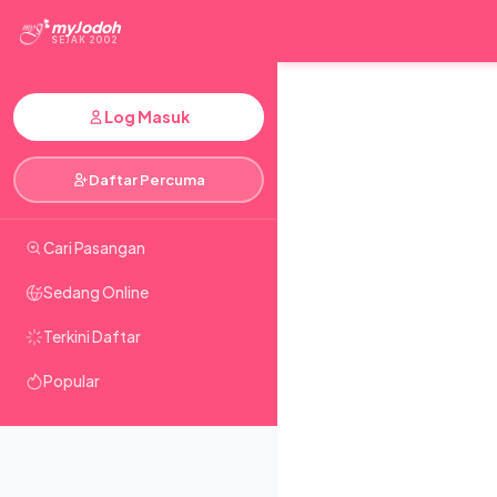
myJodoh
SEJAK 2002
Log Masuk
Daftar Percuma
Cari Pasangan
Sedang Online
Terkini Daftar
Popular