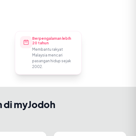
Berpengalaman lebih
20 tahun
Membantu rakyat
Malaysia mencari
pasangan hidup sejak
2002.
h di myJodoh