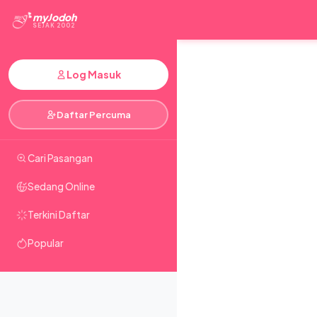
myJodoh
SEJAK 2002
Log Masuk
Daftar Percuma
Cari Pasangan
Sedang Online
Terkini Daftar
Popular