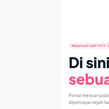
Dipercayai sejak 2002 · 
Di si
sebua
Portal mencari jod
dipercayai sejak t