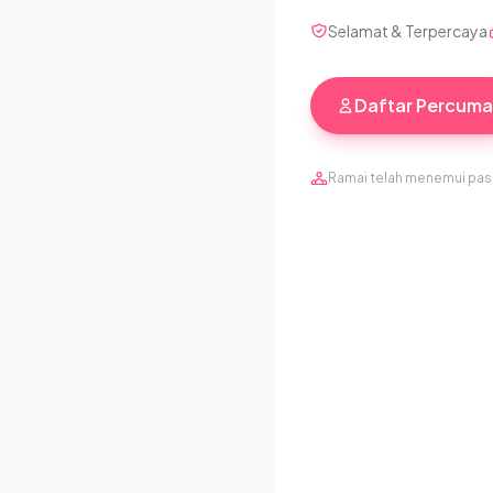
Selamat & Terpercaya
Daftar Percuma
Ramai telah menemui pa