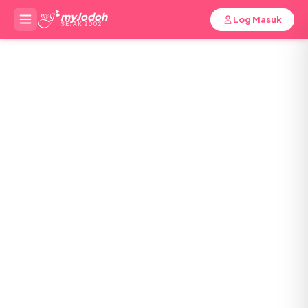
myJodoh
Log Masuk
SEJAK 2002