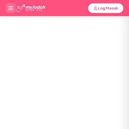
myJodoh
Log Masuk
SEJAK 2002