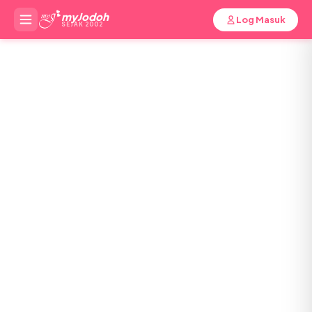
myJodoh
Log Masuk
SEJAK 2002