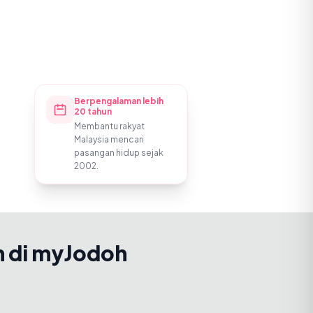
Berpengalaman lebih
20 tahun
Membantu rakyat
Malaysia mencari
pasangan hidup sejak
2002.
h di myJodoh