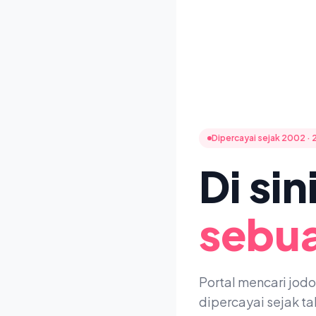
Dipercayai sejak 2002 · 
Di si
sebua
Portal mencari jod
dipercayai sejak t