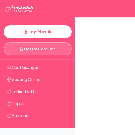
myJodoh
SEJAK 2002
Log Masuk
Daftar Percuma
Cari Pasangan
Sedang Online
Terkini Daftar
Popular
Bantuan