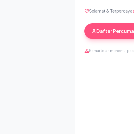
Selamat & Terpercaya
Daftar Percuma
Ramai telah menemui pa