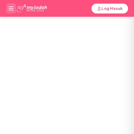
myJodoh
Log Masuk
SEJAK 2002