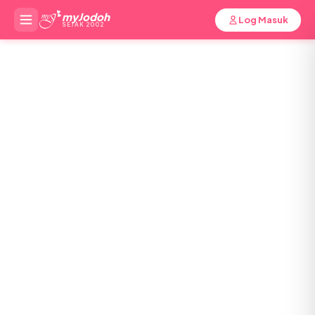
myJodoh
Log Masuk
SEJAK 2002