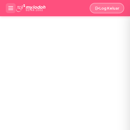
myJodoh
Log Keluar
SEJAK 2002