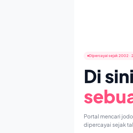
Dipercayai sejak 2002 · 
Di si
sebua
Portal mencari jod
dipercayai sejak t