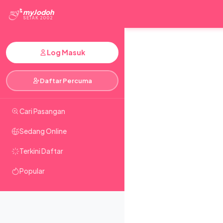
myJodoh
SEJAK 2002
Log Masuk
Daftar Percuma
Cari Pasangan
Sedang Online
Terkini Daftar
Popular