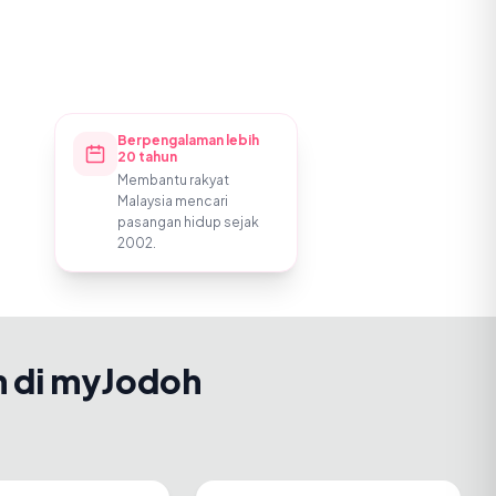
Berpengalaman lebih
20 tahun
Membantu rakyat
Malaysia mencari
pasangan hidup sejak
2002.
h di myJodoh