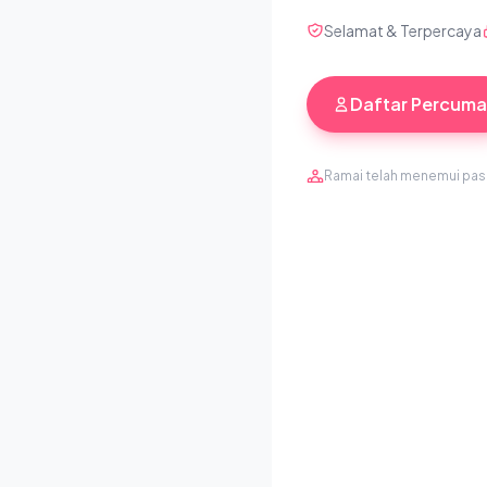
Selamat & Terpercaya
Daftar Percuma
Ramai telah menemui pa