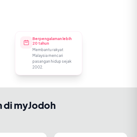
Berpengalaman lebih
20 tahun
Membantu rakyat
Malaysia mencari
pasangan hidup sejak
2002.
h di myJodoh