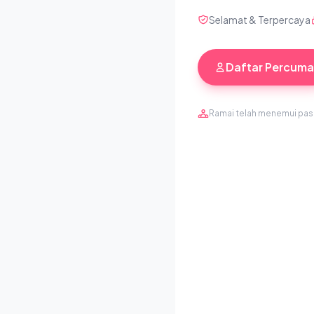
Selamat & Terpercaya
Daftar Percuma
Ramai telah menemui pa