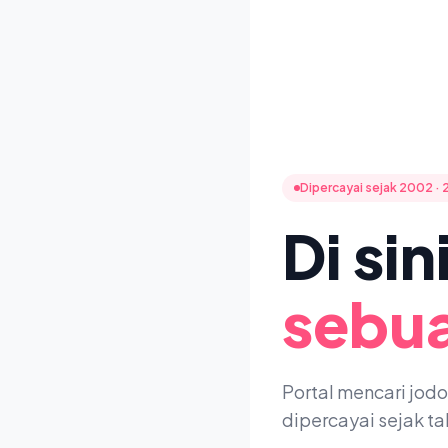
Dipercayai sejak 2002 · 
Di si
sebua
Portal mencari jod
dipercayai sejak t