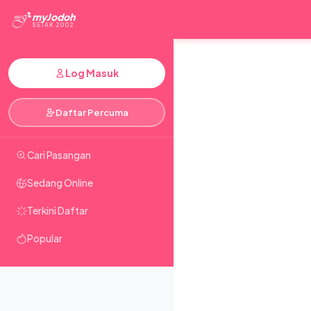
myJodoh
SEJAK 2002
Log Masuk
Daftar Percuma
Cari Pasangan
Sedang Online
Terkini Daftar
Popular