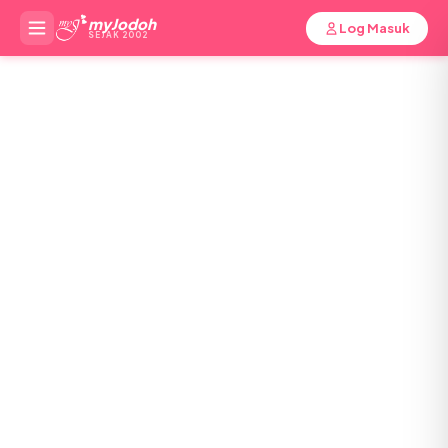
myJodoh
Log Masuk
SEJAK 2002