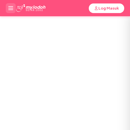
myJodoh
Log Masuk
SEJAK 2002