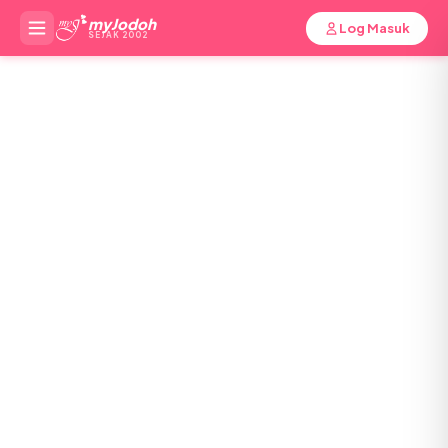
myJodoh
Log Masuk
SEJAK 2002