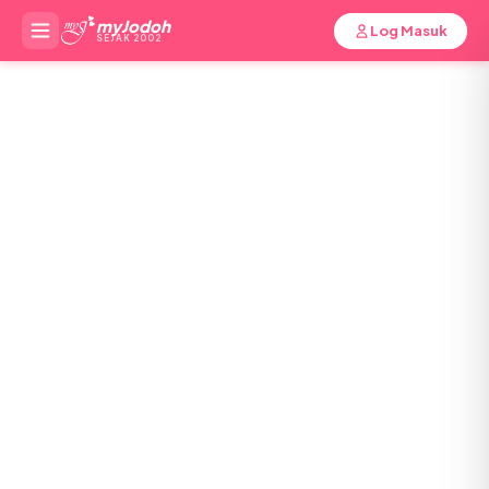
myJodoh
Log Masuk
SEJAK 2002