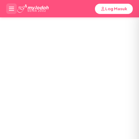
myJodoh
Log Masuk
SEJAK 2002