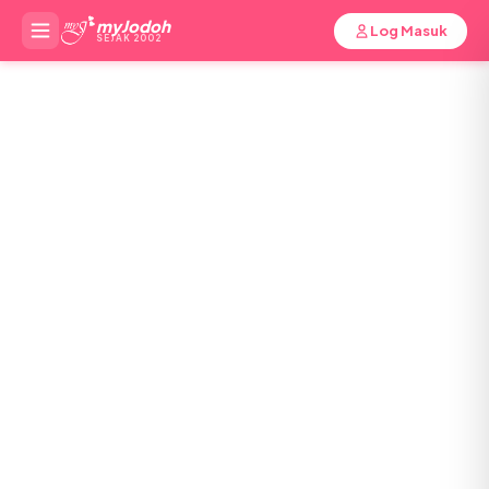
myJodoh
Log Masuk
SEJAK 2002