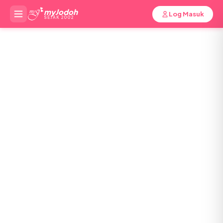
myJodoh
Log Masuk
SEJAK 2002