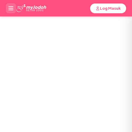
myJodoh
Log Masuk
SEJAK 2002