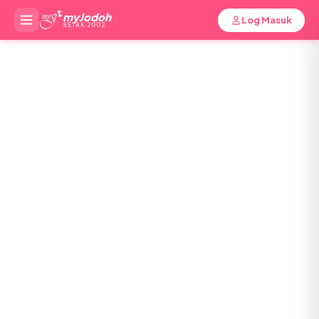
myJodoh
Log Masuk
SEJAK 2002