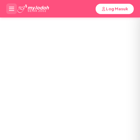
myJodoh
Log Masuk
SEJAK 2002