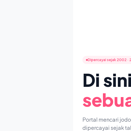
Dipercayai sejak 2002 · 
Di si
sebua
Portal mencari jod
dipercayai sejak t