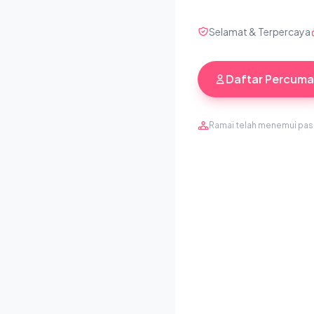
Selamat & Terpercaya
Daftar Percuma
Ramai telah menemui pa