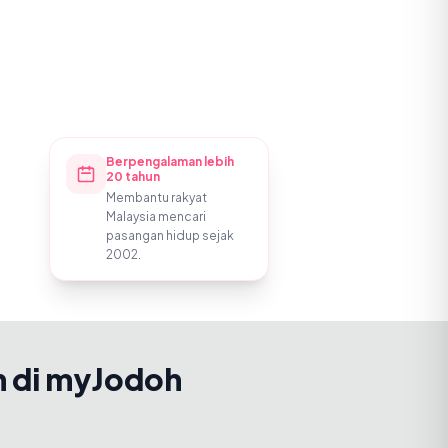
Berpengalaman lebih
20 tahun
Membantu rakyat
Malaysia mencari
pasangan hidup sejak
2002.
h di myJodoh