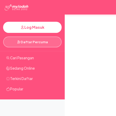
myJodoh
SEJAK 2002
Log Masuk
Daftar Percuma
Cari Pasangan
Sedang Online
Terkini Daftar
Popular