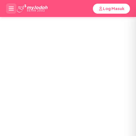
myJodoh
Log Masuk
SEJAK 2002