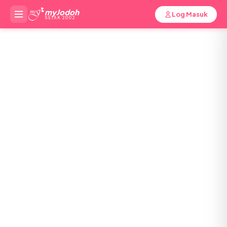
myJodoh
Log Masuk
SEJAK 2002