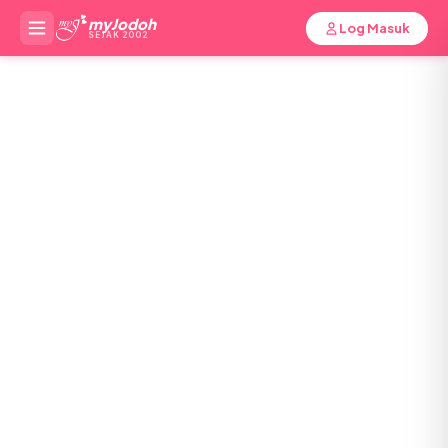
myJodoh
Log Masuk
SEJAK 2002