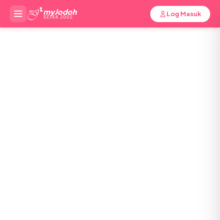
myJodoh
Log Masuk
SEJAK 2002