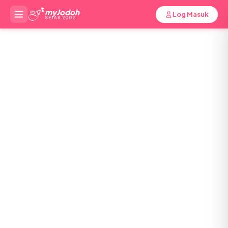
myJodoh
Log Masuk
SEJAK 2002