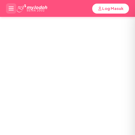
myJodoh
Log Masuk
SEJAK 2002