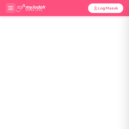
myJodoh
Log Masuk
SEJAK 2002