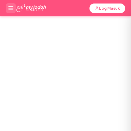
myJodoh
Log Masuk
SEJAK 2002