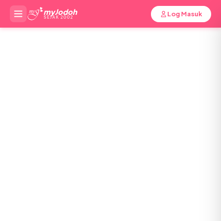
myJodoh
Log Masuk
SEJAK 2002