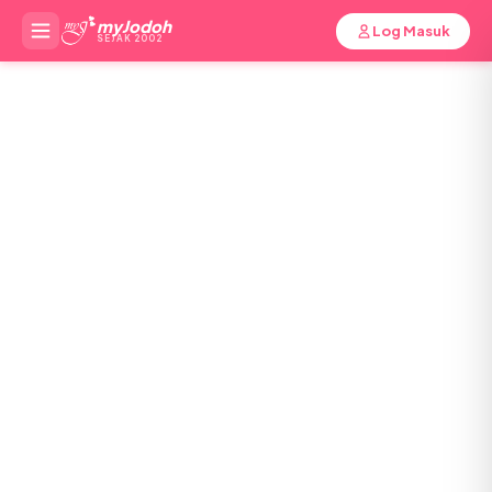
myJodoh
Log Masuk
SEJAK 2002