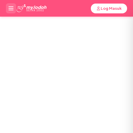
myJodoh
Log Masuk
SEJAK 2002