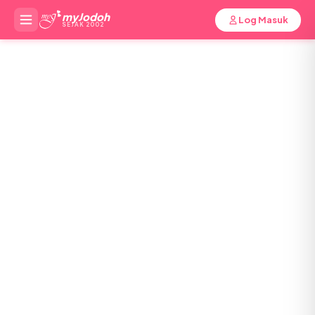
myJodoh
Log Masuk
SEJAK 2002