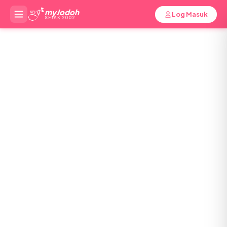
myJodoh
Log Masuk
SEJAK 2002