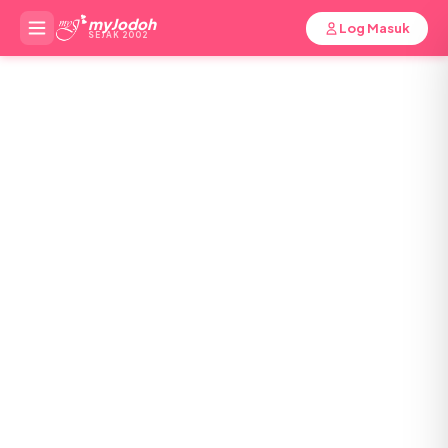
myJodoh
Log Masuk
SEJAK 2002