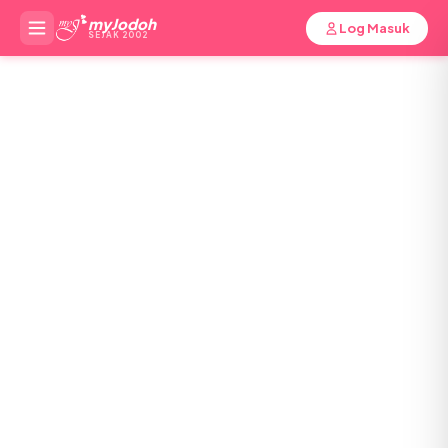
myJodoh
Log Masuk
SEJAK 2002