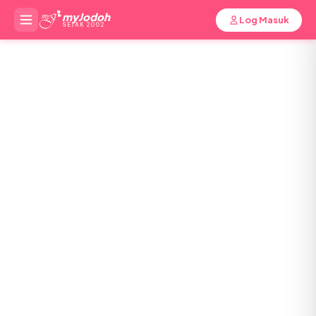
myJodoh
Log Masuk
SEJAK 2002