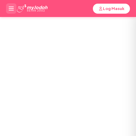
myJodoh
Log Masuk
SEJAK 2002