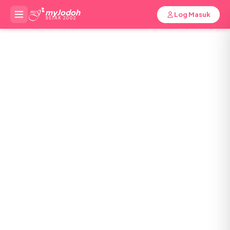
myJodoh
Log Masuk
SEJAK 2002