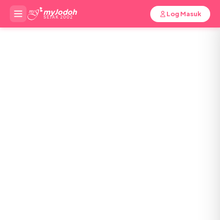
myJodoh
Log Masuk
SEJAK 2002