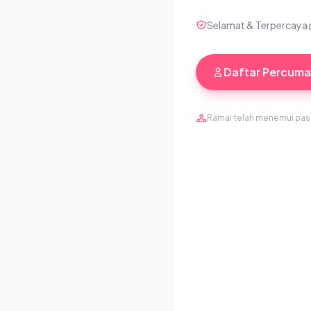
Selamat & Terpercaya
Daftar Percuma
Ramai telah menemui pa