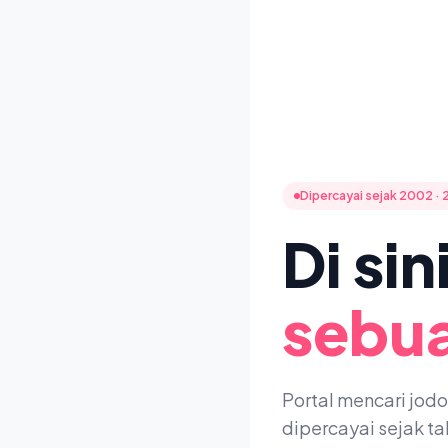
Dipercayai sejak 2002 · 
Di si
sebua
Portal mencari jod
dipercayai sejak t