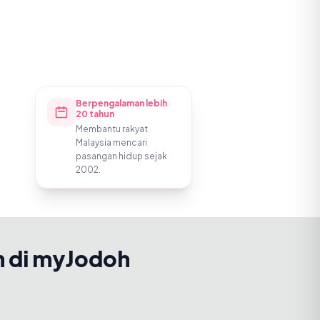
Berpengalaman lebih
20 tahun
Membantu rakyat
Malaysia mencari
pasangan hidup sejak
2002.
h di myJodoh