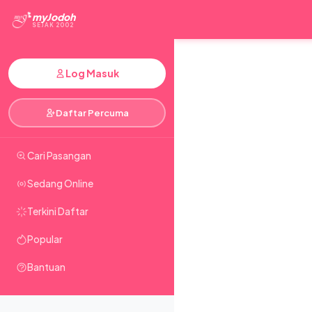
myJodoh
SEJAK 2002
Log Masuk
Daftar Percuma
Cari Pasangan
Sedang Online
Terkini Daftar
Popular
Bantuan