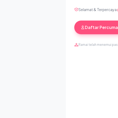
Selamat & Terpercaya
Daftar Percuma
Ramai telah menemui pa