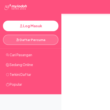
myJodoh
SEJAK 2002
Log Masuk
Daftar Percuma
Cari Pasangan
Sedang Online
Terkini Daftar
Popular