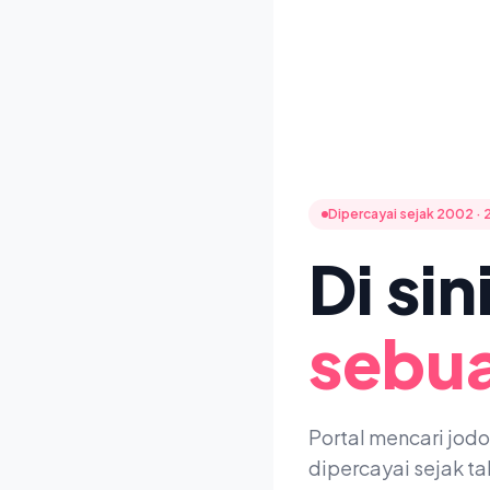
Dipercayai sejak 2002 · 
Di si
sebua
Portal mencari jod
dipercayai sejak t