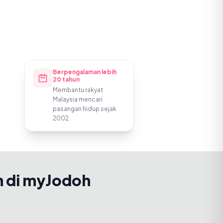
Berpengalaman lebih
20 tahun
Membantu rakyat
Malaysia mencari
pasangan hidup sejak
2002.
h di myJodoh